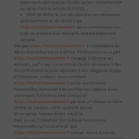
traitements automatisés fondés sur leur consentement
ou sur un contrat (article 20 RGPD).
droit de définir le sort des données des Utilisateurs
après leur mort et de choisir à qui
https://maformationanimal.fr
devra communiquer (ou
non) ses données à un tiers qu’ils aura préalablement
désigné.
Dès que
https://maformationanimal.fr
a connaissance du
décès d’un Utilisateur et à défaut d’instructions de sa part,
https://maformationanimal.fr
s’engage à détruire ses
données, sauf si leur conservation s’avère nécessaire à des
fins probatoires ou pour répondre à une obligation légale.
Si l’Utilisateur souhaite savoir comment
https://maformationanimal.fr
utilise ses Données
Personnelles, demander à les rectifier ou s’oppose à leur
traitement, l’Utilisateur peut contacter
https://maformationanimal.fr
par écrit à l’adresse suivante :
CFPPA de Valdoie – DPO, QUENTIN Benoit
95 bis rue de Turenne 90300 VALDOIE.
Dans ce cas, l’Utilisateur doit indiquer les Données
Personnelles qu’il souhaiterait que
https://maformationanimal.fr
corrige, mette à jour ou