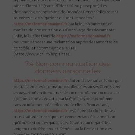
supprime, en s’identifiant précisément avec une copie d’une
pièce d’identité (carte d’identité ou passeport). Les
demandes de suppression de Données Personnelles seront
soumises aux obligations qui sont imposées à
https://maformationanimal.fr
par la loi, notamment en
matière de conservation ou d’archivage des documents.
Enfin, les Utilisateurs de
https://maformationanimal.fr
peuvent déposer une réclamation auprès des autorités de
contrôle, et notamment de la CNIL
(https://www.cnil.fr/fr/plaintes).
7.4 Non-communication des
données personnelles
https://maformationanimal.fr
s’interdit de traiter, héberger
ou transférer les Informations collectées sur ses Clients vers
un pays situé en dehors de l’Union européenne ou reconnu
comme « non adéquat » par la Commission européenne
sans en informer préalablement le client. Pour autant,
https://maformationanimal.fr
reste libre du choix de ses
sous-traitants techniques et commerciaux à la condition
qu’il présentent les garanties suffisantes au regard des
exigences du Règlement Général sur la Protection des