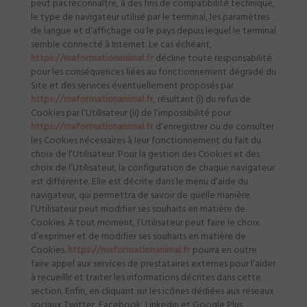
peut pas reconnaître, à des fins de compatibilité technique,
le type de navigateur utilisé par le terminal, les paramètres
de langue et d’affichage ou le pays depuis lequel le terminal
semble connecté à Internet. Le cas échéant,
https://maformationanimal.fr
décline toute responsabilité
pour les conséquences liées au fonctionnement dégradé du
Site et des services éventuellement proposés par
https://maformationanimal.fr
, résultant (i) du refus de
Cookies par l’Utilisateur (ii) de l’impossibilité pour
https://maformationanimal.fr
d’enregistrer ou de consulter
les Cookies nécessaires à leur fonctionnement du fait du
choix de l’Utilisateur. Pour la gestion des Cookies et des
choix de l’Utilisateur, la configuration de chaque navigateur
est différente. Elle est décrite dans le menu d’aide du
navigateur, qui permettra de savoir de quelle manière
l’Utilisateur peut modifier ses souhaits en matière de
Cookies. À tout moment, l’Utilisateur peut faire le choix
d’exprimer et de modifier ses souhaits en matière de
Cookies.
https://maformationanimal.fr
pourra en outre
faire appel aux services de prestataires externes pour l’aider
à recueillir et traiter les informations décrites dans cette
section. Enfin, en cliquant sur les icônes dédiées aux réseaux
sociaux Twitter, Facebook, Linkedin et Google Plus