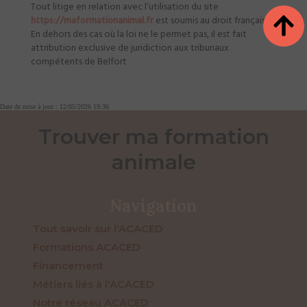
Tout litige en relation avec l’utilisation du site
https://maformationanimal.fr
est soumis au droit français.
En dehors des cas où la loi ne le permet pas, il est fait
attribution exclusive de juridiction aux tribunaux
compétents de Belfort
Date de mise à jour : 12/05/2026 19:36
Trouver ma formation
animale
Navigation
Tout savoir sur l'ACACED
Formations ACACED
Financement
Métiers liés à l'ACACED
Notre réseau ACACED