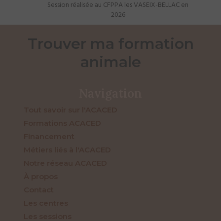
Session réalisée au CFPPA les VASEIX-BELLAC en
2026
Trouver ma formation
animale
Navigation
Tout savoir sur l'ACACED
Formations ACACED
Financement
Métiers liés à l'ACACED
Notre réseau ACACED
À propos
Contact
Les centres
Les sessions