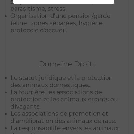
surpoids, troubles urinaires,
parasitisme, stress.
Organisation d’une pension/garde
féline : zones séparées, hygiène,
protocole d’accueil.
Domaine Droit :
Le statut juridique et la protection
des animaux domestiques.
La fourrière, les associations de
protection et les animaux errants ou
divagants.
Les associations de promotion et
d'amélioration des animaux de race.
La responsabilité envers les animaux