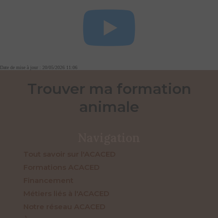
Date de mise à jour : 20/05/2026 11:06
Trouver ma formation
animale
Navigation
Tout savoir sur l'ACACED
Formations ACACED
Financement
Métiers liés à l'ACACED
Notre réseau ACACED