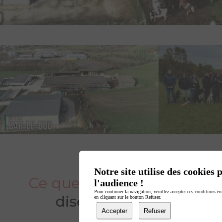
Notre site utilise des cookies
Ce que les apprenants
l'audience !
Pour continuer la navigation, veuillez accepter ces conditions en
disent de nous
en cliquant sur le bouton Refuser.
Accepter
Refuser