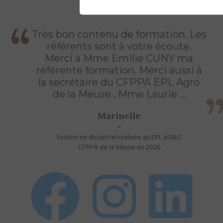
Très bon contenu de formation. Les
référents sont à votre écoute.
Merci à Mme Emilie CUNY ma
référente formation. Merci aussi à
la secrétaire du CFPPA EPL Agro
de la Meuse , Mme Laurie ...
Marinelle
Session en distanciel réalisée au EPL AGRO
CFPPA de la Meuse en 2026