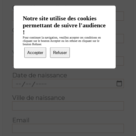
Complément d'adresse
Notre site utilise des cookies
permettant de suivre l'audience
Code postal
!
Pour continuer la navigation, veuillez accepter ces conditions en
cliquant sur le bouton Accepter ou les refuser en cliquant sur le
bouton Refuser.
Ville
Accepter
Refuser
Date de naissance
Ville de naissance
Email